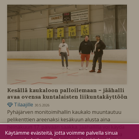
Kesällä kaukaloon palloilemaan – jäähalli
avaa ovensa kuntalaisten liikuntakäyttöön
Tilaajille
30.5.2026
Pyhäjärven monitoimihallin kaukalo muuntautuu
pelikenttien areenaksi kesäkuun alusta aina
heinäkuun 17. päivään saakka. Jäähallilla voi käydä
Käytämme evästeitä, jotta voimme palvella sinua
pelaamassa esimerkiksi sulkapalloa tai koripalloa