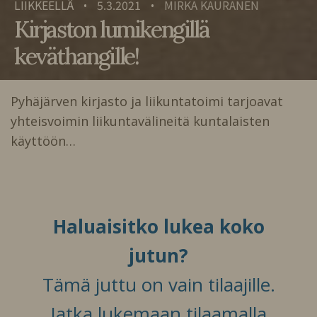
LIIKKEELLÄ
5.3.2021
MIRKA KAURANEN
•
•
Kirjaston lumikengillä
keväthangille!
Pyhäjärven kirjasto ja liikuntatoimi tarjoavat
yhteisvoimin liikuntavälineitä kuntalaisten
käyttöön…
Haluaisitko lukea koko
jutun?
Tämä juttu on vain tilaajille.
Jatka lukemaan tilaamalla