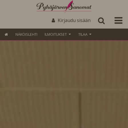
Kirjaudu sisään
NÄKÖISLEHTI
ILMOITUKSET
TILAA