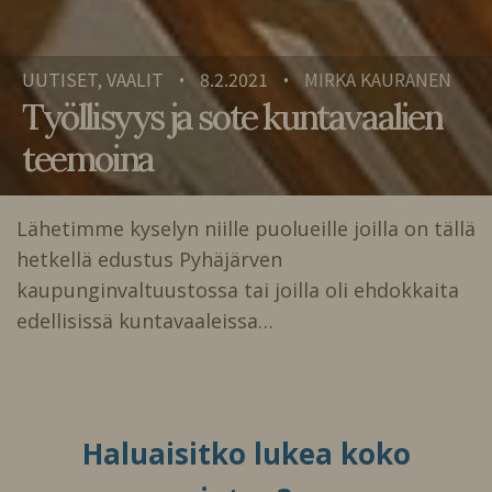
UUTISET, VAALIT
8.2.2021
MIRKA KAURANEN
•
•
Työllisyys ja sote kuntavaalien
teemoina
Lähetimme kyselyn niille puolueille joilla on tällä
hetkellä edustus Pyhäjärven
kaupunginvaltuustossa tai joilla oli ehdokkaita
edellisissä kuntavaaleissa…
Haluaisitko lukea koko