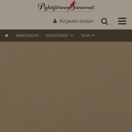
Kirjaudu sisään
NÄKÖISLEHTI
ILMOITUKSET
TILAA