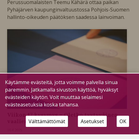
Perussuomalaisten Teemu Kähärä ottaa paikan
Pyhäjärven kaupunginvaltuustossa Pohjois-Suomen
hallinto-oikeuden päätöksen saadessa lainvoiman.
Käytämme evästeitä, jotta voimme palvella sinua
paremmin. Jatkamalla sivuston käyttöä, hyväksyt
evästeiden käytön. Voit muuttaa selaimesi
evästeasetuksia koska tahansa.
Viikon 17 kysymys – Oletko tyytyväinen
vaalien tuloksiin?
Välttämättömät
Asetukset
OK
16.4.2025
Viikon kysymys on gallup-tyyppinen viikottain