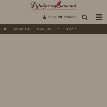
Kirjaudu sisään
NÄKÖISLEHTI
ILMOITUKSET
TILAA