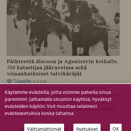
Päihteettä discoon ja Agonizerin keikalle,
750 katselijaa jääraveissa sekä
viinankatkuiset talvikäräjät
Tilaajille
25.3.2026
Pyhäjärvi ennen wanahaan -palstalla palataan
Käytämme evästeitä, jotta voimme palvella sinua
muistelemaan menneiden vuosien tapahtumia aina
paremmin. Jatkamalla sivuston käyttöä, hyväksyt
kahdenkymmenenviiden, viidenkymmenen sekä
evästeiden käytön. Voit muuttaa selaimesi
sadan vuoden päähän vanhojen lehtiartikkeleiden
evästeasetuksia koska tahansa.
siivittämänä.
Välttämättömät
Asetukset
OK