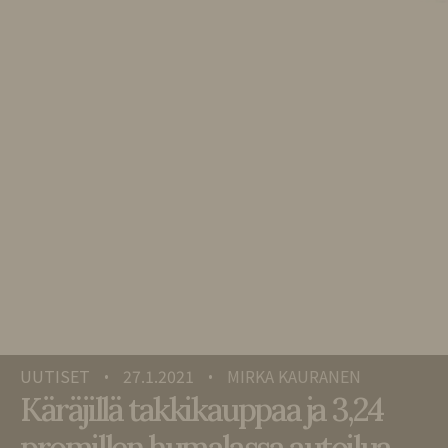
UUTISET
27.1.2021
MIRKA KAURANEN
•
•
Käräjillä takkikauppaa ja 3,24
promillen humalassa autoilua