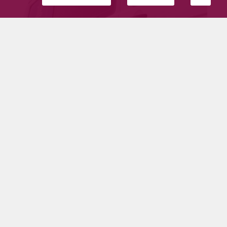
Pyhäjärvellä otettiin kiinni kortiton
rattijuoppo kilvettömän auton ratista
Tilaajille
16.3.2025
Poliisipartio tavoitti lauantaina aamupäivällä
Pyhäjärven keskustassa autoilijan, joka oli
liikenteessä kilvettömällä henkilöautolla.