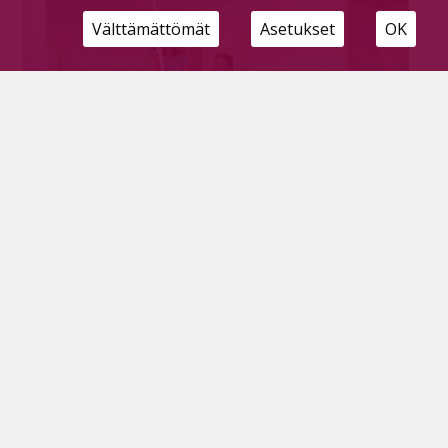
Välttämättömät
Asetukset
OK
Terapian ja taiteen rajapinnalta hyötyjä
fysioterapiaan
Tilaajille
29.7.2022
16 vuoden mittainen työkokemus fysioterapeuttina
takaa luotettavan ja turvallisen avun hyvinvointiin.
Suvi Ruotoistenmäki kohtaa asiakkaat aina yksilönä
ja pohtii sopivat hoitovaihtoehdot kuhunkin
tilanteeseen.