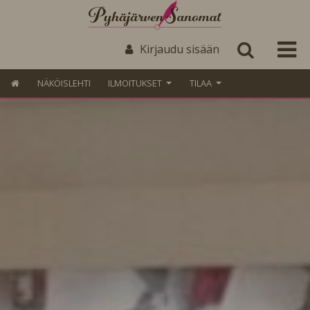
Kirjaudu sisään
NÄKÖISLEHTI
ILMOITUKSET
TILAA