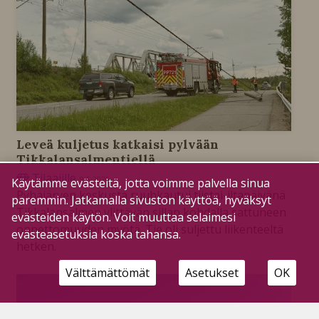
Leveä kuljetus katkaisi pylvään
Tikkalansalmentiellä
Tilaajille
9.6.2026
Käytämme evästeitä, jotta voimme palvella sinua
Pyhäjärven keskusta ruuhkautui tiistai-iltapäivänä
paremmin. Jatkamalla sivuston käyttöä, hyväksyt
Tikkalansalmen ylittävän sillan kohdalla sattuneen
evästeiden käytön. Voit muuttaa selaimesi
onnettomuuden myötä. Tie oli suljettu liikenteeltä
evästeasetuksia koska tahansa.
hetken.
Välttämättömät
Asetukset
OK