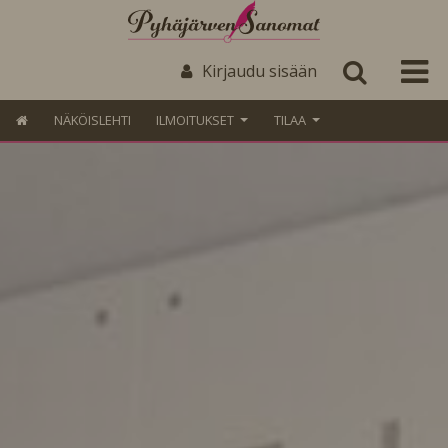
Kirjaudu sisään
NÄKÖISLEHTI
ILMOITUKSET
TILAA