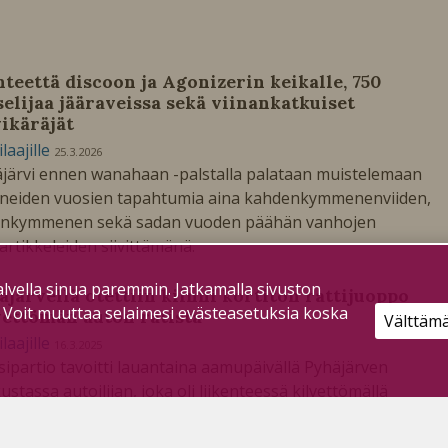
hteettä discoon ja Agonizerin keikalle, 750
selijaa jääraveissa sekä viinankatkuiset
vikäräjät
ilaajille
25.3.2026
järvi ennen wanahaan -palstalla palataan muistelemaan
eiden vuosien tapahtumia aina kahdenkymmenenviiden,
denkymmenen sekä sadan vuoden päähän vanhojen
iartikkeleiden siivittämänä.
lvella sinua paremmin. Jatkamalla sivuston
äjärvellä otettiin kiinni kortiton rattijuoppo
. Voit muuttaa selaimesi evästeasetuksia koska
vettömän auton ratista
Välttäm
ilaajille
16.3.2025
isipartio tavoitti lauantaina aamupäivällä Pyhäjärven
ustassa autoilijan, joka oli liikenteessä kilvettömällä
ilöautolla.