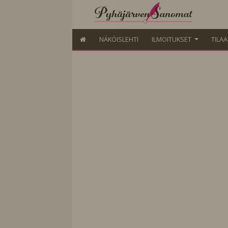
NÄKÖISLEHTI
ILMOITUKSET
TILA