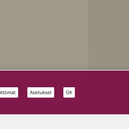
ättömät
Asetukset
OK