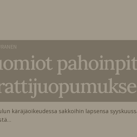
URANEN
tuomiot pahoinpit
 rattijuopumukse
ulun käräjäoikeudessa sakkoihin lapsensa syyskuuss
stä…