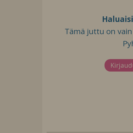
Haluais
Tämä juttu on vain t
Py
Kirjau