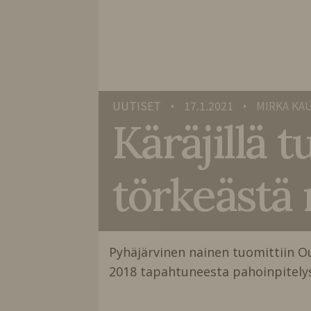
UUTISET
17.1.2021
MIRKA KA
•
•
Käräjillä 
törkeästä
Pyhäjärvinen nainen tuomittiin O
2018 tapahtuneesta pahoinpitely