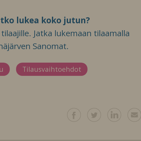
itko lukea koko jutun?
ilaajille. Jatka lukemaan tilaamalla
häjärven Sanomat.
du
Tilausvaihtoehdot