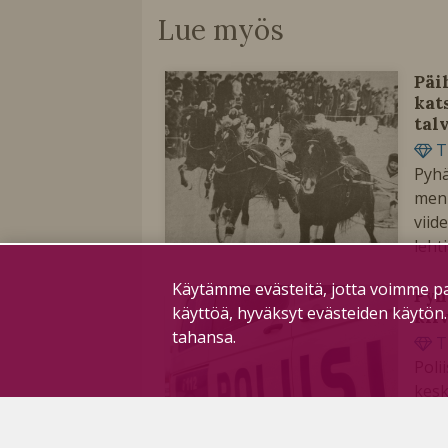
Lue myös
Päi
kat
tal
T
Pyhä
menn
vii
leht
Käytämme evästeitä, jotta voimme pa
Pyh
käyttöä, hyväksyt evästeiden käytön
kil
tahansa.
T
Poli
kesk
henk