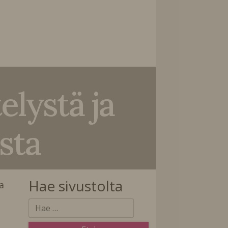
elystä ja
sta
Hae sivustolta
a