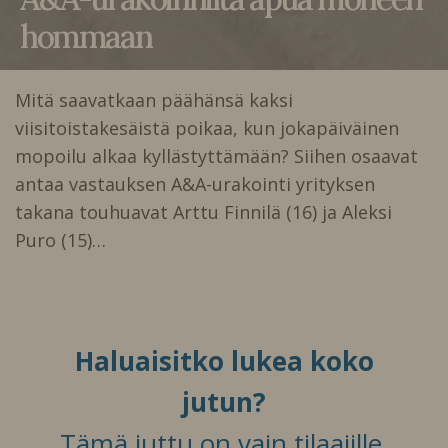
hommaan
Mitä saavatkaan päähänsä kaksi
viisitoistakesäistä poikaa, kun jokapäiväinen
mopoilu alkaa kyllästyttämään? Siihen osaavat
antaa vastauksen A&A-urakointi yrityksen
takana touhuavat Arttu Finnilä (16) ja Aleksi
Puro (15)…
Haluaisitko lukea koko
jutun?
Tämä juttu on vain tilaajille.