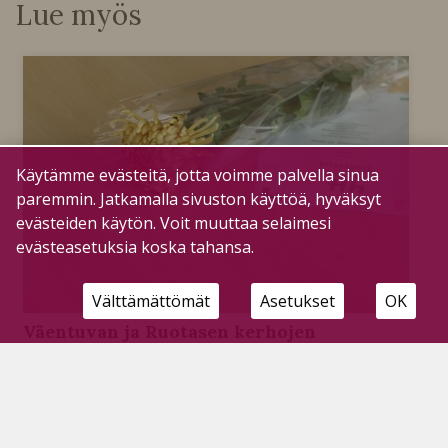
Lue myös
Käytämme evästeitä, jotta voimme palvella sinua
paremmin. Jatkamalla sivuston käyttöä, hyväksyt
evästeiden käytön. Voit muuttaa selaimesi
evästeasetuksia koska tahansa.
Välttämättömät
Asetukset
OK
Väentuvan ja Ruotasen kerhojen
ansioituneet 4H-nuoret palkittiin
vuosikokouksessa
Tilaajille
16.5.2023
Pyhäjärven 4H-yhdistyksen väki kokoontui viime
viikon tiistaina Nuokkarille kokoukseensa.