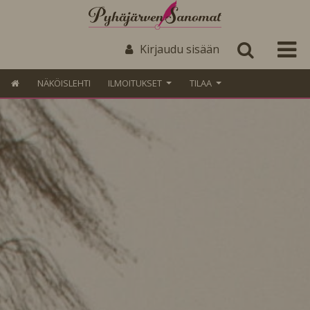
Kirjaudu sisään
NÄKÖISLEHTI
ILMOITUKSET
TILAA