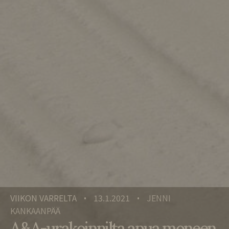
VIIKON VARRELTA
13.1.2021
JENNI
•
•
KANKAANPÄÄ
A&A-urakoinnilta apua moneen