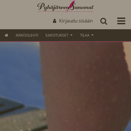
Kirjaudu sisään
NÄKÖISLEHTI
ILMOITUKSET
TILAA