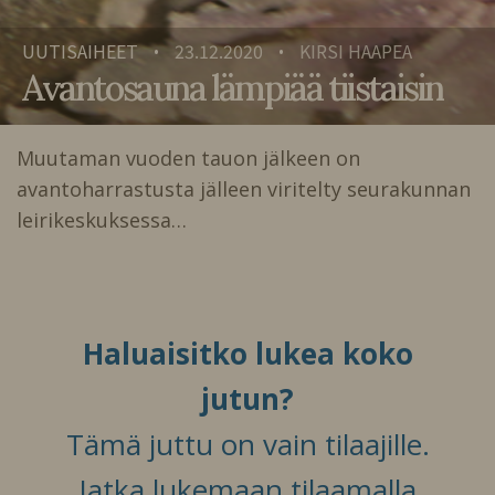
UUTISAIHEET
23.12.2020
KIRSI HAAPEA
•
•
Avantosauna lämpiää tiistaisin
Muutaman vuoden tauon jälkeen on
avantoharrastusta jälleen viritelty seurakunnan
leirikeskuksessa…
Haluaisitko lukea koko
jutun?
Tämä juttu on vain tilaajille.
Jatka lukemaan tilaamalla