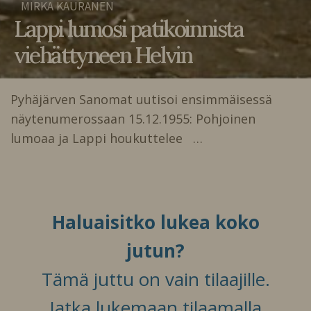
MIRKA KAURANEN
Lappi lumosi patikoinnista
viehättyneen Helvin
Pyhäjärven Sanomat uutisoi ensimmäisessä
näytenumerossaan 15.12.1955: Pohjoinen
lumoaa ja Lappi houkuttelee …
Haluaisitko lukea koko
jutun?
Tämä juttu on vain tilaajille.
Jatka lukemaan tilaamalla