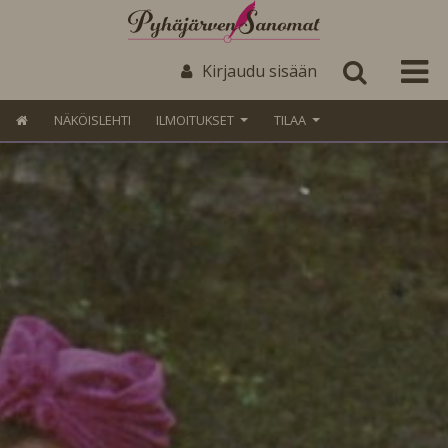
Kirjaudu sisään
NÄKÖISLEHTI
ILMOITUKSET
TILAA