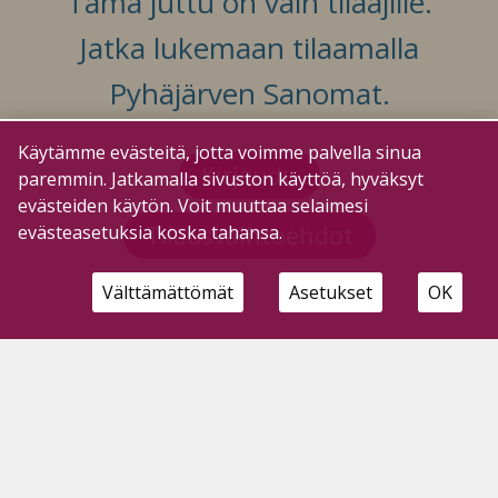
Tämä juttu on vain tilaajille.
Jatka lukemaan tilaamalla
Pyhäjärven Sanomat.
Käytämme evästeitä, jotta voimme palvella sinua
Kirjaudu
paremmin. Jatkamalla sivuston käyttöä, hyväksyt
evästeiden käytön. Voit muuttaa selaimesi
Tilausvaihtoehdot
evästeasetuksia koska tahansa.
Välttämättömät
Asetukset
OK