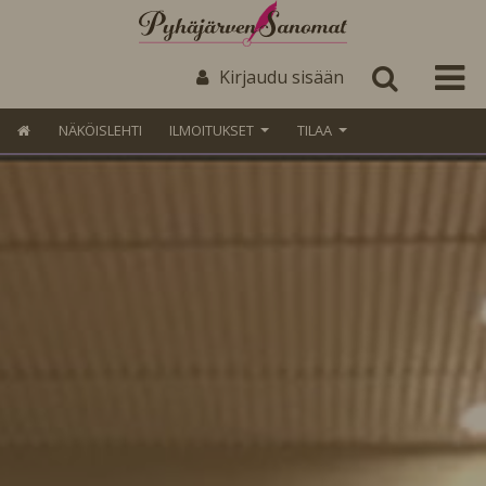
Kirjaudu sisään
NÄKÖISLEHTI
ILMOITUKSET
TILAA