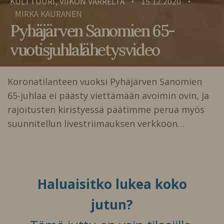
KULTTUURI, VIIKON VARRELTA
15.12.2020
•
•
MIRKA KAURANEN
Pyhäjärven Sanomien 65-
vuotisjuhlalähetysvideo
Koronatilanteen vuoksi Pyhäjärven Sanomien
65-juhlaa ei päästy viettämään avoimin ovin, ja
rajoitusten kiristyessä päätimme perua myös
suunnitellun livestriimauksen verkkoon…
Haluaisitko lukea koko
jutun?