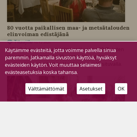
80 vuotta paikallisen maa- ja metsätalouden
elinvoiman edistäjänä
Tilaajille
15.12.2025
MTK Pyhäjärvi perustettiin kesäkuussa 1945, joten
Käytämme evästeitä, jotta voimme palvella sinua
taivalta on kertynyt jo 80 vuotta. Yhdistyksen
paremmin. Jatkamalla sivuston käyttöä, hyväksyt
syntymäpäivää juhlittiin Honkavuoren Hiisituvalla.
evästeiden käytön. Voit muuttaa selaimesi
evästeasetuksia koska tahansa.
Välttämättömät
Asetukset
OK