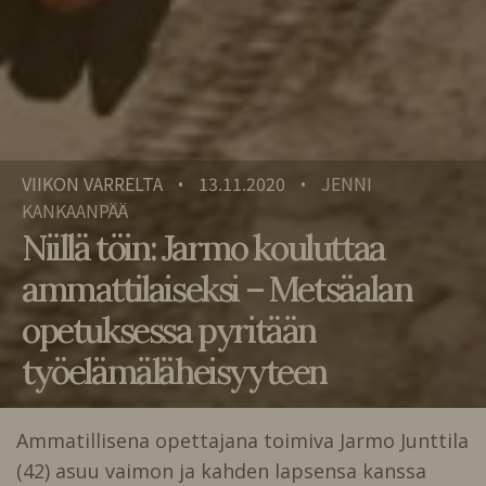
VIIKON VARRELTA
13.11.2020
JENNI
•
•
KANKAANPÄÄ
Niillä töin: Jarmo kouluttaa
ammattilaiseksi – Metsäalan
opetuksessa pyritään
työelämäläheisyyteen
Ammatillisena opettajana toimiva Jarmo Junttila
(42) asuu vaimon ja kahden lapsensa kanssa