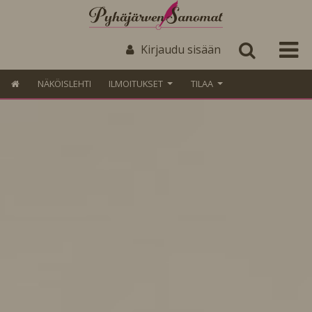
Kirjaudu sisään
NÄKÖISLEHTI
ILMOITUKSET
TILAA