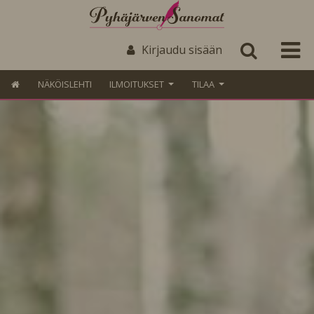
Kirjaudu sisään
NÄKÖISLEHTI
ILMOITUKSET
TILAA