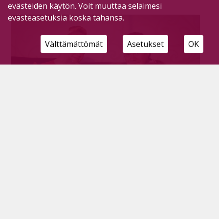
evästeiden käytön. Voit muuttaa selaimesi
evästeasetuksia koska tahansa.
Välttämättömät
Asetukset
OK
Meidän isi lasten silmin – Tommi-isä on
100-vuotias härkä, jonka suurta herkkua on
chili
Tilaajille
5.11.2024
Tulevana sunnuntaina juhlitaan isejä. Neljävuotias
Matilda ja viisivuotias Emilia pääsivät 1,5-vuotiaan
pikkusiskonsa Adalian avustuksella kertomaan