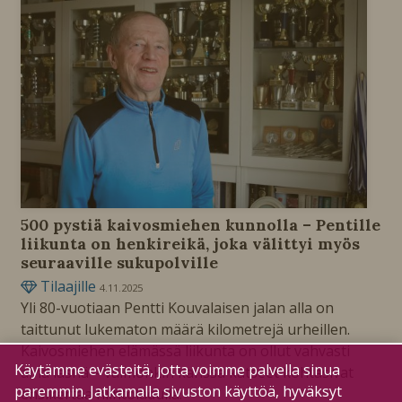
500 pystiä kaivosmiehen kunnolla – Pentille
liikunta on henkireikä, joka välittyi myös
seuraaville sukupolville
Tilaajille
4.11.2025
Yli 80-vuotiaan Pentti Kouvalaisen jalan alla on
taittunut lukematon määrä kilometrejä urheillen.
Kaivosmiehen elämässä liikunta on ollut vahvasti
Käytämme evästeitä, jotta voimme palvella sinua
aina läsnä – vaimonkin kanssa katseet kohtasivat
paremmin. Jatkamalla sivuston käyttöä, hyväksyt
ensikertaa hiihtoladulla.