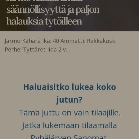
säännöllisyyttä ja paljon
halauksia tytöilleen
Jarmo Kähärä Ikä: 40 Ammatti: Rekkakuski
Perhe: Tyttäret Iida 2 v…
Haluaisitko lukea koko
jutun?
Tämä juttu on vain tilaajille.
Jatka lukemaan tilaamalla
Pyhäjärven Sanomat.