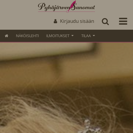
Kirjaudu sisään
NÄKÖISLEHTI
ILMOITUKSET
TILAA