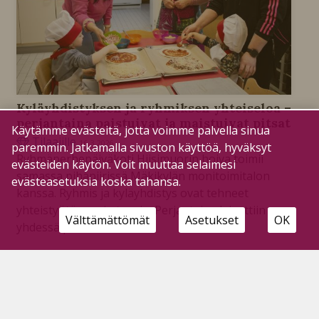
Kyläyhdistyksen ja ryhmiksen yhteiseloa –
perjantaina paistuivat ja maistuivat pitsat
Käytämme evästeitä, jotta voimme palvella sinua
Tilaajille
16.3.2026
paremmin. Jatkamalla sivuston käyttöä, hyväksyt
Ryhmäperhepäiväkoti Hiisimuorin hoiva toimii
evästeiden käytön. Voit muuttaa selaimesi
samassa pihapiirissä Mäkikylän monitoimitalon
evästeasetuksia koska tahansa.
kanssa. Ryhmis ja kyläyhdistys ovat tehneet
yhteistyötä monin tavoin. Perjantaina leivottiin
Välttämättömät
Asetukset
OK
yhdessä pitsaa.