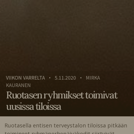
VIIKON VARRELTA
5.11.2020
MIRKA
•
•
KAURANEN
Ruotasen ryhmikset toimivat
uusissa tiloissa
Ruotasella entisen terveystalon tiloissa pitkään
toimineet ryhmäperhepäiväkodit siirtyivät