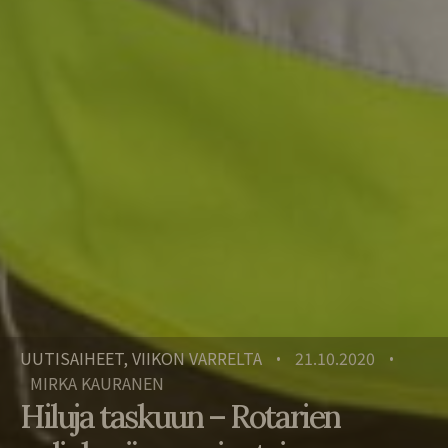
UUTISAIHEET, VIIKON VARRELTA
21.10.2020
•
•
MIRKA KAURANEN
Hiluja taskuun – Rotarien