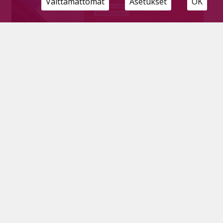
Välttämättömät
Asetukset
OK
Vaihtomuistoja verestämässä
Tilaajille
14.6.2024
Yhdysvaltalainen Michael Lasher oli vaihto-oppilaana
Pyhäjärven lukiossa yli 40 vuotta sitten. Tänä kesänä
hän pääsi vierailemaan kaupungissa uudelleen.