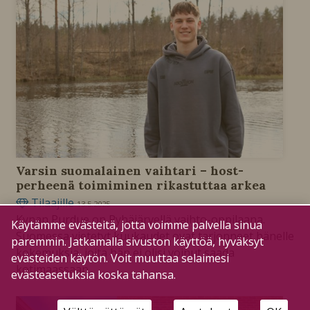
Varsin suomalainen vaihtari – host-
perheenä toimiminen rikastuttaa arkea
Tilaajille
13.5.2025
Kynan Purdue on Pyhäjärvellä vaihto-oppilaana.
Käytämme evästeitä, jotta voimme palvella sinua
Suomessa vietetyt kuukaudet ovat tarjonneet hänelle
paremmin. Jatkamalla sivuston käyttöä, hyväksyt
kokemuksia, joita hän ei olisi voinut saada
evästeiden käytön. Voit muuttaa selaimesi
kotimaassaan.
evästeasetuksia koska tahansa.