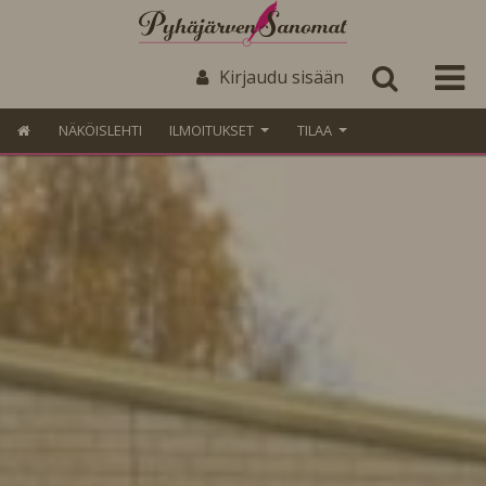
Kirjaudu sisään
NÄKÖISLEHTI
ILMOITUKSET
TILAA