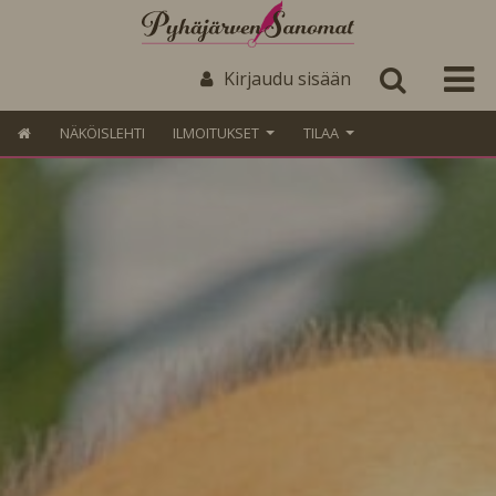
Kirjaudu sisään
NÄKÖISLEHTI
ILMOITUKSET
TILAA