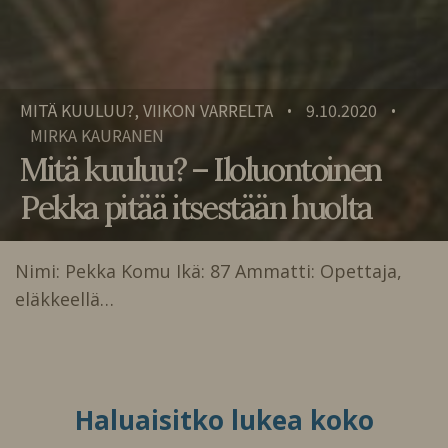
MITÄ KUULUU?, VIIKON VARRELTA
9.10.2020
•
•
MIRKA KAURANEN
Mitä kuuluu? – Iloluontoinen
Pekka pitää itsestään huolta
Nimi: Pekka Komu Ikä: 87 Ammatti: Opettaja,
eläkkeellä…
Haluaisitko lukea koko