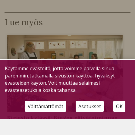
Lue myös
Käytämme evästeitä, jotta voimme palvella sinua
paremmin. Jatkamalla sivuston käyttöä, hyväksyt
evästeiden käytön. Voit muuttaa selaimesi
evästeasetuksia koska tahansa.
Välttämättömät
Asetukset
OK
Kirjasto kylässä: Bingoa päivätoiminnan
porukalle
Tilaajille
5.10.2023