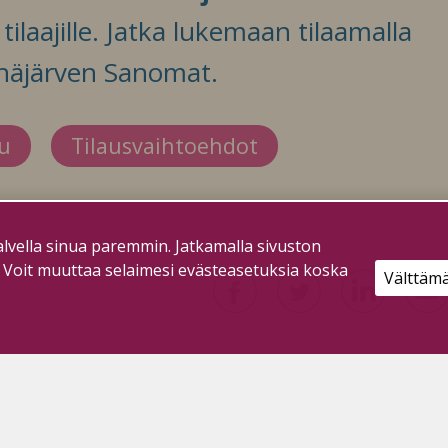
ilaajille. Jatka lukemaan tilaamalla
häjärven Sanomat.
du
Tilausvaihtoehdot
lvella sinua paremmin. Jatkamalla sivuston
. Voit muuttaa selaimesi evästeasetuksia koska
Välttäm