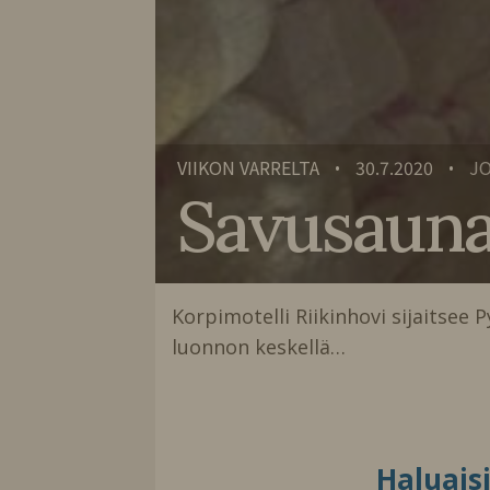
VIIKON VARRELTA
30.7.2020
JO
•
•
Savusauna
Korpimotelli Riikinhovi sijaitsee P
luonnon keskellä…
Haluais