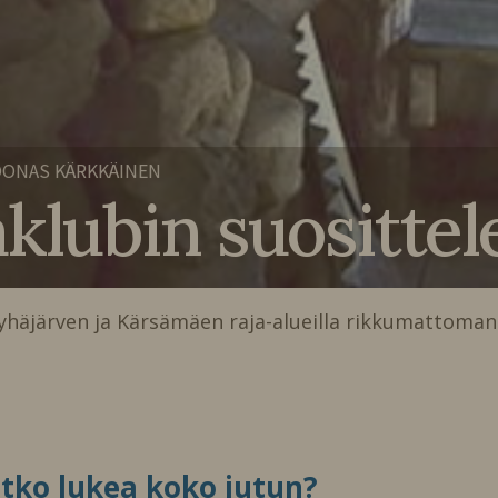
ONAS KÄRKKÄINEN
klubin suositte
yhäjärven ja Kärsämäen raja-alueilla rikkumattoman
itko lukea koko jutun?