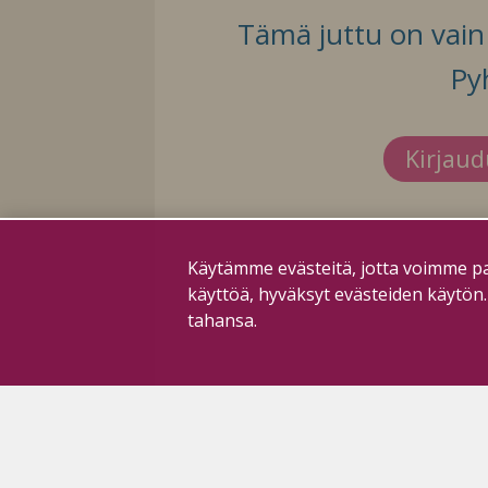
Tämä juttu on vain t
Py
Kirjau
Käytämme evästeitä, jotta voimme pa
käyttöä, hyväksyt evästeiden käytön
tahansa.