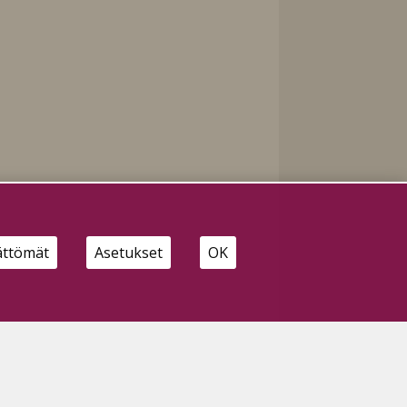
ättömät
Asetukset
OK