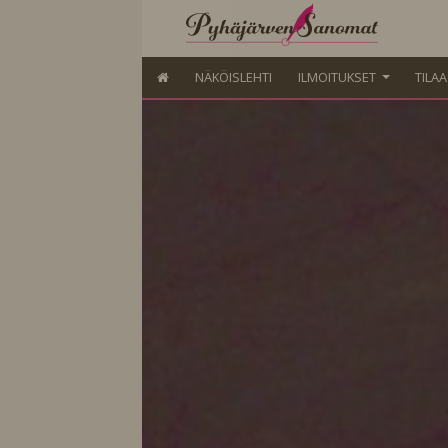
NÄKÖISLEHTI
ILMOITUKSET
TILA