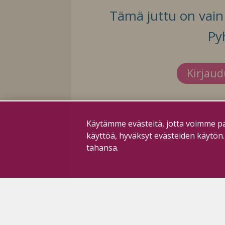
Tämä juttu on vain t
Py
Kirjau
Käytämme evästeitä, jotta voimme pa
käyttöä, hyväksyt evästeiden käytön
tahansa.