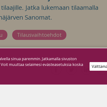
ilaajille. Jatka lukemaan tilaamalla
häjärven Sanomat.
du
Tilausvaihtoehdot
lvella sinua paremmin. Jatkamalla sivuston
. Voit muuttaa selaimesi evästeasetuksia koska
Välttäm