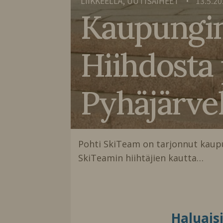
LIIKKEELLÄ, UUTISAIHEET
13.5.20
•
Kaupunginh
Hiihdosta p
Pyhäjärve
Pohti SkiTeam on tarjonnut kaupung
SkiTeamin hiihtäjien kautta…
Haluais