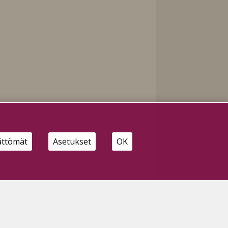
ättömät
Asetukset
OK