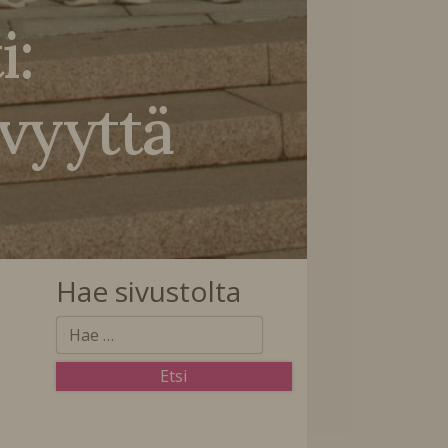
i:
vyyttä
Hae sivustolta