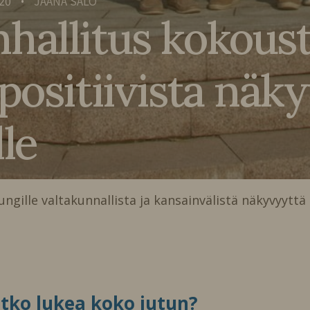
20
JAANA SALO
•
allitus kokoust
ositiivista näky
lle
ille valtakunnallista ja kansainvälistä näkyvyyttä
itko lukea koko jutun?