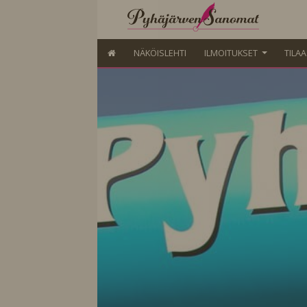
NÄKÖISLEHTI
ILMOITUKSET
TILA