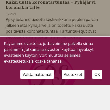
Kaksi uutta koronatartuntaa – Pyhäjärvi
koronakartalle
3.2.2021
Ppky Selänne tiedotti keskiviikkona puolen päivän
jälkeen että Pyhäjärvellä on todettu kaksi uutta
positiivista koronatartuntaa. Tartuntaketjut ovat
tiedossa. Uusia altistumisia ei ole todettu.
Käytämme evästeitä, jotta voimme palvella sinua
paremmin. Jatkamalla sivuston käyttöä, hyväksyt
evästeiden käytön. Voit muuttaa selaimesi
evästeasetuksia koska tahansa.
Välttämättömät
Asetukset
OK