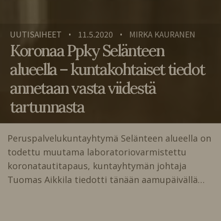
UUTISAIHEET
11.5.2020
MIRKA KAURANEN
•
•
Koronaa Ppky Selänteen
alueella – kuntakohtaiset tiedot
annetaan vasta viidestä
tartunnasta
Peruspalvelukuntayhtymä Selänteen alueella on
todettu muutama laboratoriovarmistettu
koronatautitapaus, kuntayhtymän johtaja
Tuomas Aikkila tiedotti tänään aamupäivällä…