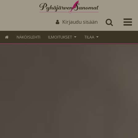
Kirjaudu sisään
NÄKÖISLEHTI
ILMOITUKSET
TILAA