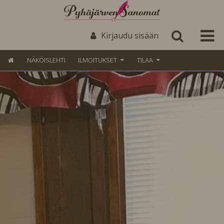
Kirjaudu sisään
NÄKÖISLEHTI
ILMOITUKSET
TILAA