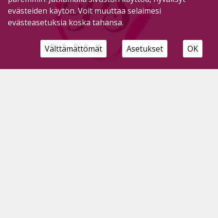
evästeiden käytön. Voit muuttaa selaimesi
evästeasetuksia koska tahansa.
Välttämättömät
Asetukset
OK
Kaksi uutta koronatartuntaa – Pyhäjärvi
koronakartalle
3.2.2021
Ppky Selänne tiedotti keskiviikkona puolen päivän
jälkeen että Pyhäjärvellä on todettu kaksi uutta
positiivista koronatartuntaa. Tartuntaketjut ovat
tiedossa. Uusia altistumisia ei ole todettu.