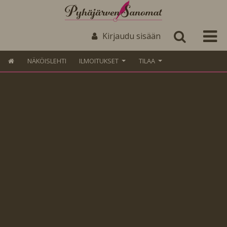
Kirjaudu sisään
NÄKÖISLEHTI
ILMOITUKSET
TILAA