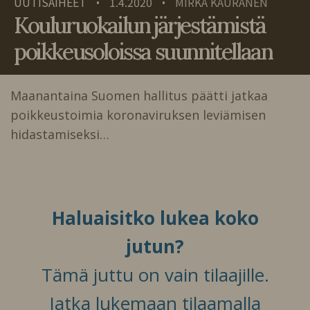
UUTISAIHEET
1.4.2020
MIRKA KAURANEN
•
•
Kouluruokailun järjestämistä
poikkeusoloissa suunnitellaan
Maanantaina Suomen hallitus päätti jatkaa
poikkeustoimia koronaviruksen leviämisen
hidastamiseksi…
Haluaisitko lukea koko
jutun?
Tämä juttu on vain tilaajille.
Jatka lukemaan tilaamalla