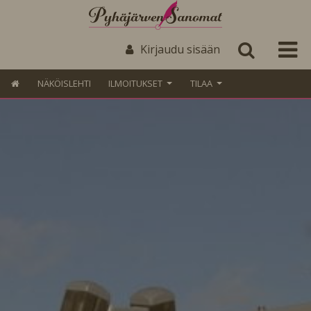
Kirjaudu sisään
NÄKÖISLEHTI
ILMOITUKSET
TILAA