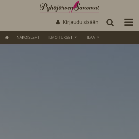
Kirjaudu sisään
NÄKÖISLEHTI
ILMOITUKSET
TILAA