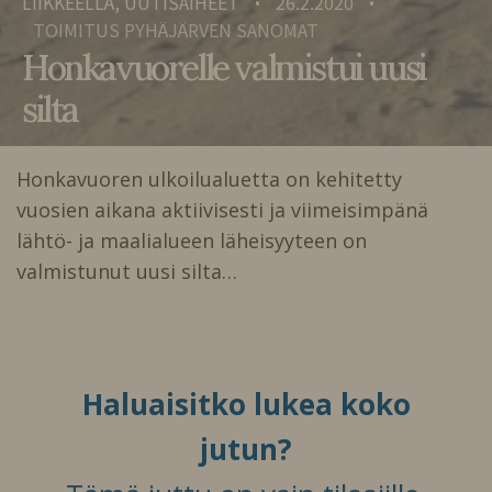
LIIKKEELLÄ, UUTISAIHEET
26.2.2020
•
•
TOIMITUS PYHÄJÄRVEN SANOMAT
Honkavuorelle valmistui uusi
silta
Honkavuoren ulkoilualuetta on kehitetty
vuosien aikana aktiivisesti ja viimeisimpänä
lähtö- ja maalialueen läheisyyteen on
valmistunut uusi silta…
Haluaisitko lukea koko
jutun?