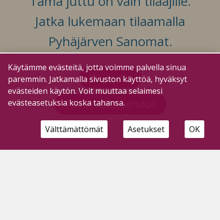
Tämä juttu on vain tilaajille.
Jatka lukemaan tilaamalla
Pyhäjärven Sanomat.
Käytämme evästeitä, jotta voimme palvella sinua
Kirjaudu
paremmin. Jatkamalla sivuston käyttöä, hyväksyt
evästeiden käytön. Voit muuttaa selaimesi
Tilausvaihtoehdot
evästeasetuksia koska tahansa.
Välttämättömät
Asetukset
OK