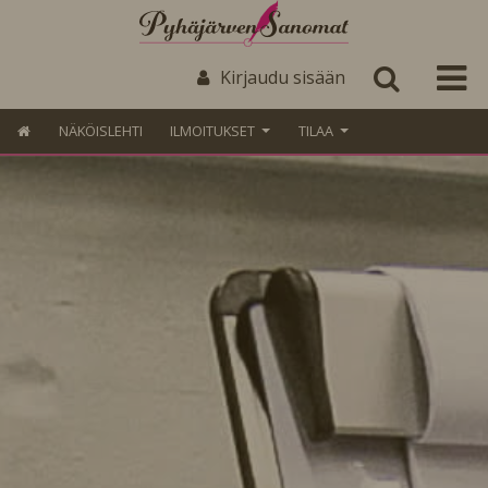
Kirjaudu sisään
NÄKÖISLEHTI
ILMOITUKSET
TILAA