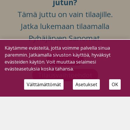
jutun?
Tämä juttu on vain tilaajille.
Jatka lukemaan tilaamalla
Pyhäjärven Sanomat.
Käytämme evästeitä, jotta voimme palvella sinua
paremmin. Jatkamalla sivuston käyttöä, hyväksyt
Kirjaudu
evästeiden käytön. Voit muuttaa selaimesi
evästeasetuksia koska tahansa.
Tilausvaihtoehdot
Välttämättömät
Asetukset
OK