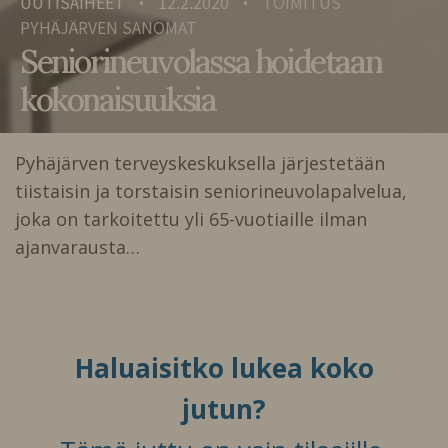
UUTISAIHEET
12.2.2020
TOIMITUS
•
•
PYHÄJÄRVEN SANOMAT
Seniorineuvolassa hoidetaan
kokonaisuuksia
Pyhäjärven terveyskeskuksella järjestetään
tiistaisin ja torstaisin seniorineuvolapalvelua,
joka on tarkoitettu yli 65-vuotiaille ilman
ajanvarausta…
Haluaisitko lukea koko
jutun?