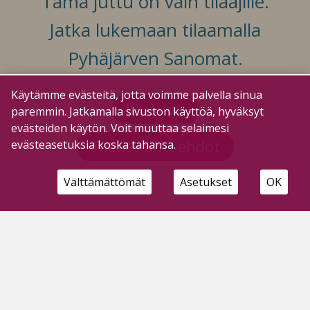
Tämä juttu on vain tilaajille.
Jatka lukemaan tilaamalla
Pyhäjärven Sanomat.
Käytämme evästeitä, jotta voimme palvella sinua
Kirjaudu
paremmin. Jatkamalla sivuston käyttöä, hyväksyt
evästeiden käytön. Voit muuttaa selaimesi
Tilausvaihtoehdot
evästeasetuksia koska tahansa.
Välttämättömät
Asetukset
OK