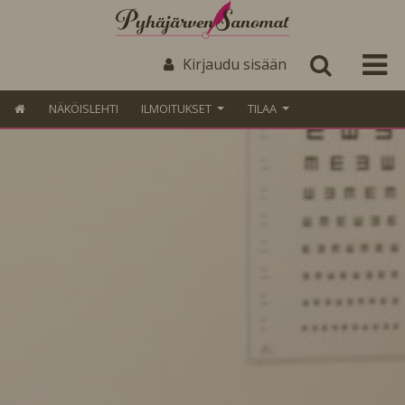
Kirjaudu sisään
NÄKÖISLEHTI
ILMOITUKSET
TILAA