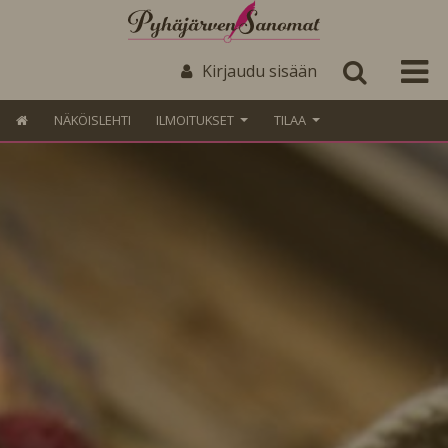
Kirjaudu sisään
NÄKÖISLEHTI
ILMOITUKSET
TILAA