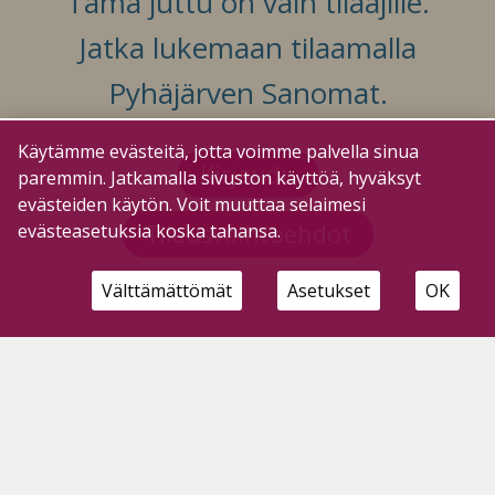
Tämä juttu on vain tilaajille.
Jatka lukemaan tilaamalla
Pyhäjärven Sanomat.
Käytämme evästeitä, jotta voimme palvella sinua
Kirjaudu
paremmin. Jatkamalla sivuston käyttöä, hyväksyt
evästeiden käytön. Voit muuttaa selaimesi
Tilausvaihtoehdot
evästeasetuksia koska tahansa.
Välttämättömät
Asetukset
OK