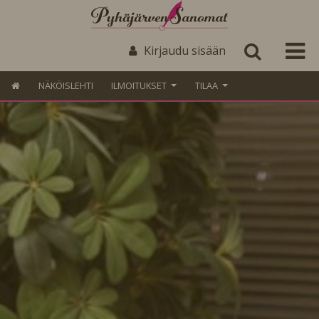
Kirjaudu sisään
NÄKÖISLEHTI
ILMOITUKSET
TILAA