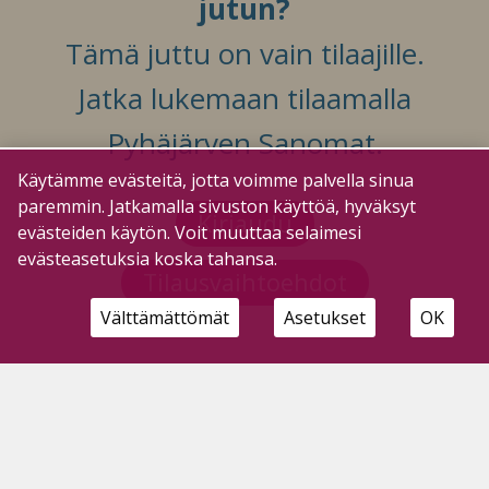
jutun?
Tämä juttu on vain tilaajille.
Jatka lukemaan tilaamalla
Pyhäjärven Sanomat.
Käytämme evästeitä, jotta voimme palvella sinua
paremmin. Jatkamalla sivuston käyttöä, hyväksyt
Kirjaudu
evästeiden käytön. Voit muuttaa selaimesi
evästeasetuksia koska tahansa.
Tilausvaihtoehdot
Välttämättömät
Asetukset
OK