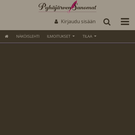
Kirjaudu sisään
NÄKÖISLEHTI
ILMOITUKSET
TILAA