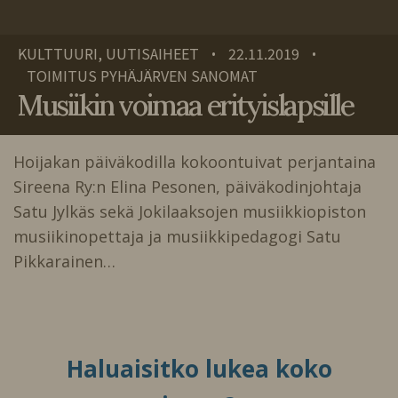
KULTTUURI, UUTISAIHEET
22.11.2019
•
•
TOIMITUS PYHÄJÄRVEN SANOMAT
Musiikin voimaa erityislapsille
Hoijakan päiväkodilla kokoontuivat perjantaina
Sireena Ry:n Elina Pesonen, päiväkodinjohtaja
Satu Jylkäs sekä Jokilaaksojen musiikkiopiston
musiikinopettaja ja musiikkipedagogi Satu
Pikkarainen…
Haluaisitko lukea koko