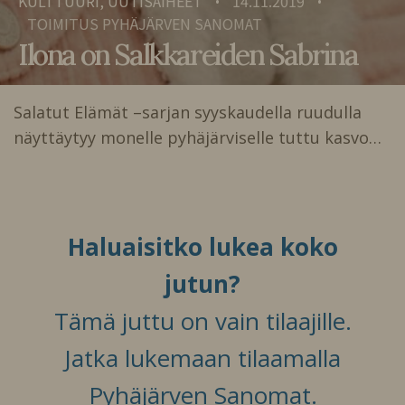
KULTTUURI, UUTISAIHEET
14.11.2019
•
•
TOIMITUS PYHÄJÄRVEN SANOMAT
Ilona on Salkkareiden Sabrina
Salatut Elämät –sarjan syyskaudella ruudulla
näyttäytyy monelle pyhäjärviselle tuttu kasvo…
Haluaisitko lukea koko
jutun?
Tämä juttu on vain tilaajille.
Jatka lukemaan tilaamalla
Pyhäjärven Sanomat.