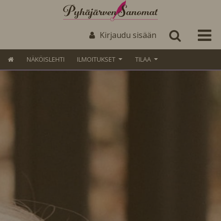
Kirjaudu sisään
NÄKÖISLEHTI
ILMOITUKSET
TILAA