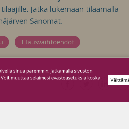
ilaajille. Jatka lukemaan tilaamalla
häjärven Sanomat.
du
Tilausvaihtoehdot
lvella sinua paremmin. Jatkamalla sivuston
. Voit muuttaa selaimesi evästeasetuksia koska
Välttäm