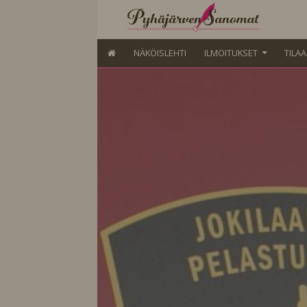
NÄKÖISLEHTI
ILMOITUKSET
TILA