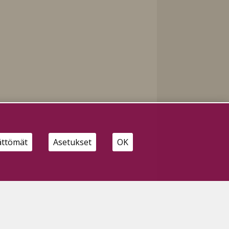
ättömät
Asetukset
OK