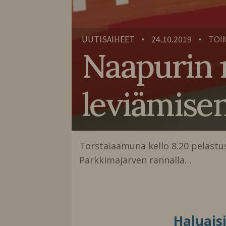
UUTISAIHEET
24.10.2019
TOI
•
•
Naapurin 
leviämise
Torstaiaamuna kello 8.20 pelastusl
Parkkimajärven rannalla…
Haluais