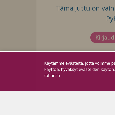
Tämä juttu on vain t
Py
Kirjau
Käytämme evästeitä, jotta voimme pa
käyttöä, hyväksyt evästeiden käytön
tahansa.