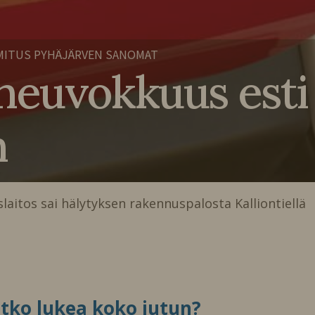
MITUS PYHÄJÄRVEN SANOMAT
neuvokkuus esti 
n
aitos sai hälytyksen rakennuspalosta Kalliontiellä
itko lukea koko jutun?