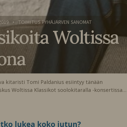
2019
TOIMITUS PYHÄJÄRVEN SANOMAT
•
sikoita Woltissa
kona
kitaristi Tomi Paldanius esiintyy tänään
keskus Woltissa Klassikot soolokitaralla -konsertissa…
itko lukea koko jutun?