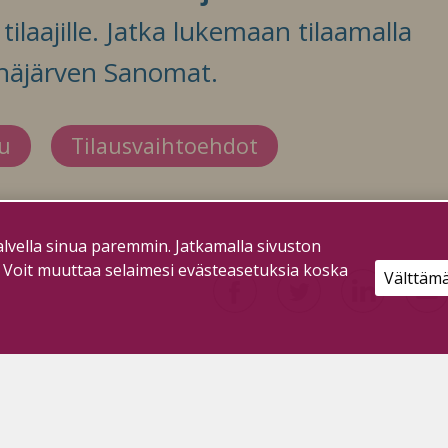
ilaajille. Jatka lukemaan tilaamalla
häjärven Sanomat.
du
Tilausvaihtoehdot
lvella sinua paremmin. Jatkamalla sivuston
. Voit muuttaa selaimesi evästeasetuksia koska
Välttäm