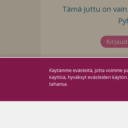
Tämä juttu on vain t
Py
Kirjau
Käytämme evästeitä, jotta voimme pa
käyttöä, hyväksyt evästeiden käytön
tahansa.