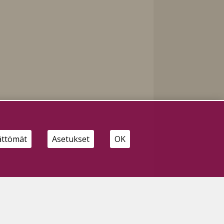
ättömät
Asetukset
OK