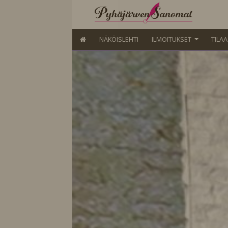
NÄKÖISLEHTI
ILMOITUKSET
TILA