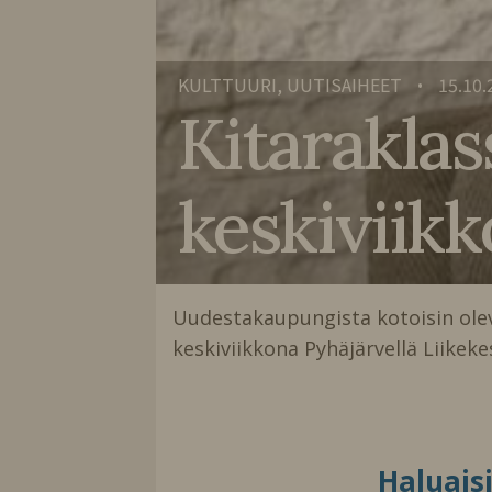
KULTTUURI, UUTISAIHEET
15.10.
•
Kitaraklas
keskiviik
Uudestakaupungista kotoisin oleva 
keskiviikkona Pyhäjärvellä Liike
Haluais