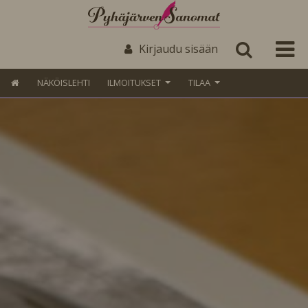
Kirjaudu sisään
NÄKÖISLEHTI
ILMOITUKSET
TILAA