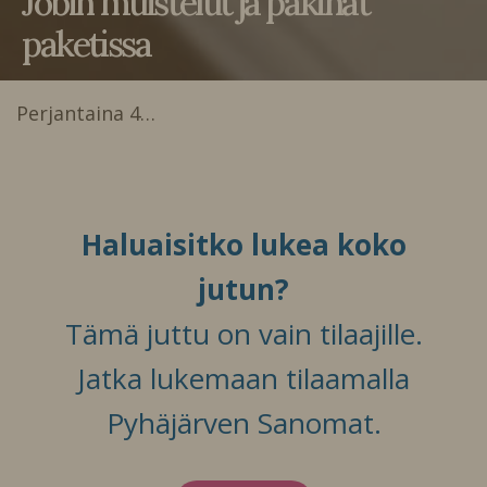
Jobin muistelut ja pakinat
paketissa
Perjantaina 4…
Haluaisitko lukea koko
jutun?
Tämä juttu on vain tilaajille.
Jatka lukemaan tilaamalla
Pyhäjärven Sanomat.