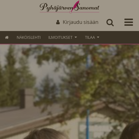
Kirjaudu sisään
NÄKÖISLEHTI
ILMOITUKSET
TILAA