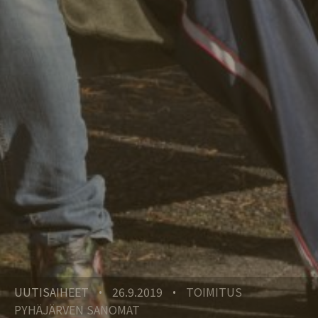
UUTISAIHEET
26.9.2019
TOIMITUS
•
•
PYHÄJÄRVEN SANOMAT