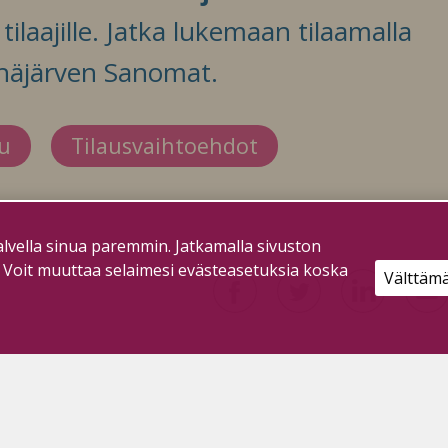
ilaajille. Jatka lukemaan tilaamalla
häjärven Sanomat.
du
Tilausvaihtoehdot
lvella sinua paremmin. Jatkamalla sivuston
. Voit muuttaa selaimesi evästeasetuksia koska
Välttäm