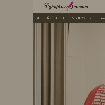
NÄKÖISLEHTI
ILMOITUKSET
TILA