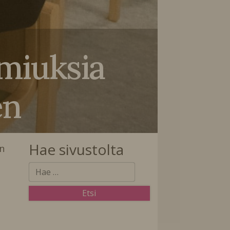
miuksia
en
Hae sivustolta
n