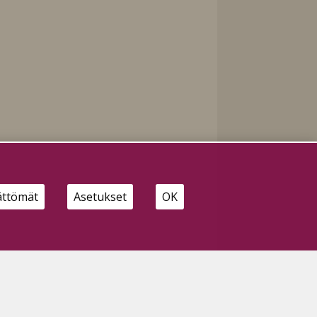
ättömät
Asetukset
OK