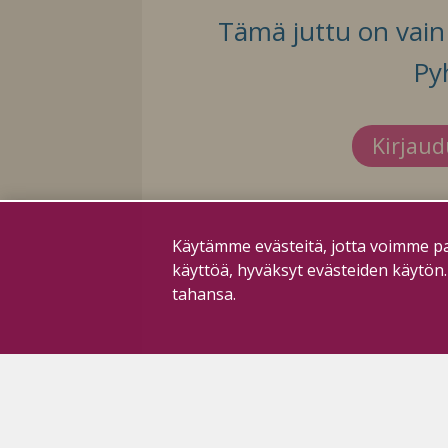
Tämä juttu on vain t
Py
Kirjau
Käytämme evästeitä, jotta voimme pa
käyttöä, hyväksyt evästeiden käytön
tahansa.