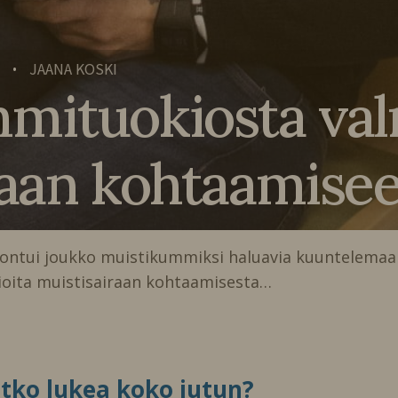
JAANA KOSKI
•
mituokiosta val
raan kohtaamise
koontui joukko muistikummiksi haluavia kuuntelemaa
 asioita muistisairaan kohtaamisesta…
itko lukea koko jutun?