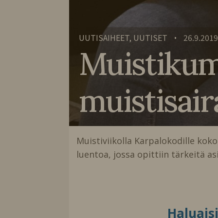
UUTISAIHEET, UUTISET
26.9.2019
•
Muistikum
muistisai
Muistiviikolla Karpalokodille ko
luentoa, jossa opittiin tärkeitä
Haluais