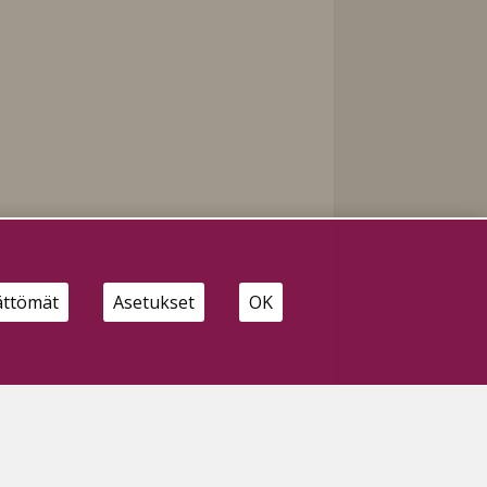
ättömät
Asetukset
OK