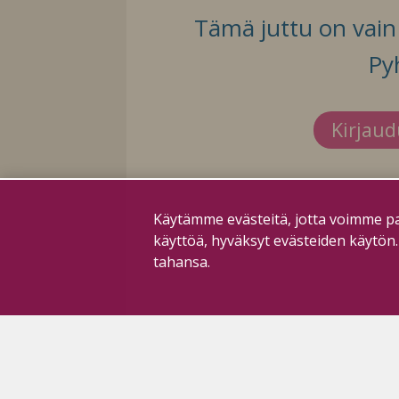
Tämä juttu on vain t
Py
Kirjau
Käytämme evästeitä, jotta voimme pa
käyttöä, hyväksyt evästeiden käytön
tahansa.