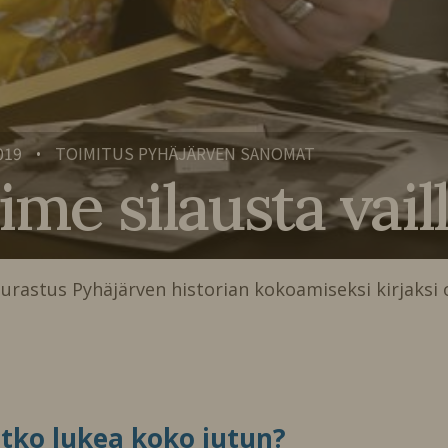
019
TOIMITUS PYHÄJÄRVEN SANOMAT
•
ime silausta vail
urastus Pyhäjärven historian kokoamiseksi kirjaksi 
itko lukea koko jutun?