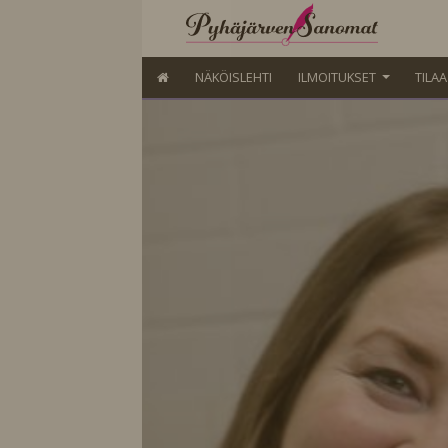
NÄKÖISLEHTI
ILMOITUKSET
TILA