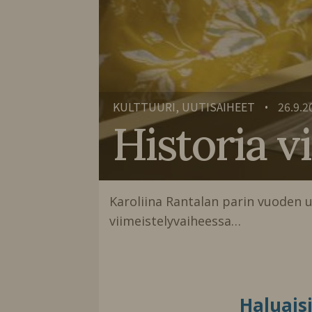
KULTTUURI, UUTISAIHEET
26.9.2
•
Historia vi
Karoliina Rantalan parin vuoden u
viimeistelyvaiheessa…
Haluais