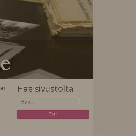
le
Hae sivustolta
on