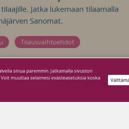
ilaajille. Jatka lukemaan tilaamalla
häjärven Sanomat.
du
Tilausvaihtoehdot
lvella sinua paremmin. Jatkamalla sivuston
. Voit muuttaa selaimesi evästeasetuksia koska
Välttäm