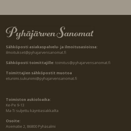
Sähköposti asiakaspalvelu- ja ilmoitusasioissa:
ilmoitukset@pyhajarvensanomat.fi
Sähköposti toimittajille:
toimitus@pyhajarvensanomat.fi
Toimittajien sähköpostit muotoa
etunimi.sukunimi@pyhajarvensanomat.fi
Toimiston aukioloaika:
Ke-Pe 9-13
Ma-Ti suljettu käyntiasiakkailta
Osoite:
Asematie 2, 86800 Pyhäsalmi