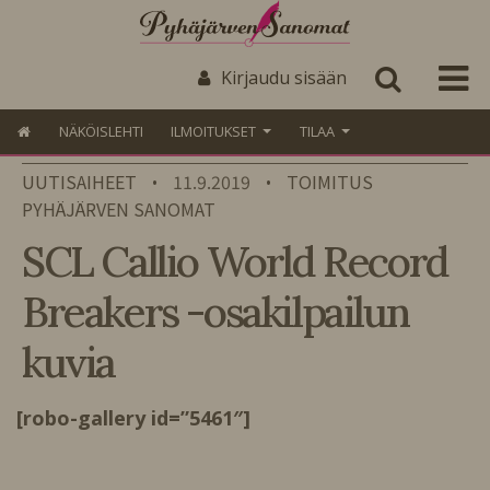
Kirjaudu sisään
NÄKÖISLEHTI
ILMOITUKSET
TILAA
UUTISAIHEET
11.9.2019
TOIMITUS
•
•
PYHÄJÄRVEN SANOMAT
SCL Callio World Record
Breakers -osakilpailun
kuvia
[robo-gallery id=”5461″]