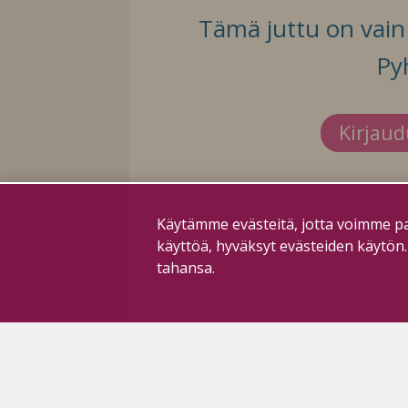
Tämä juttu on vain t
Py
Kirjau
Käytämme evästeitä, jotta voimme pa
käyttöä, hyväksyt evästeiden käytön
tahansa.