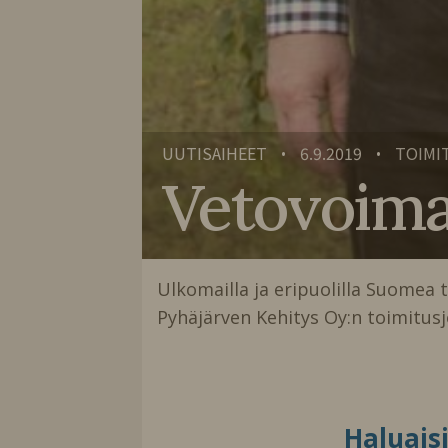
UUTISAIHEET
6.9.2019
TOIMI
•
•
Vetovoimaa 
Ulkomailla ja eripuolilla Suomea t
Pyhäjärven Kehitys Oy:n toimitu
Haluais