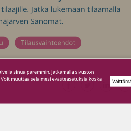
ilaajille. Jatka lukemaan tilaamalla
häjärven Sanomat.
du
Tilausvaihtoehdot
lvella sinua paremmin. Jatkamalla sivuston
. Voit muuttaa selaimesi evästeasetuksia koska
Välttäm