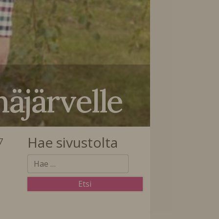
äjärvelle
Hae sivustolta
7