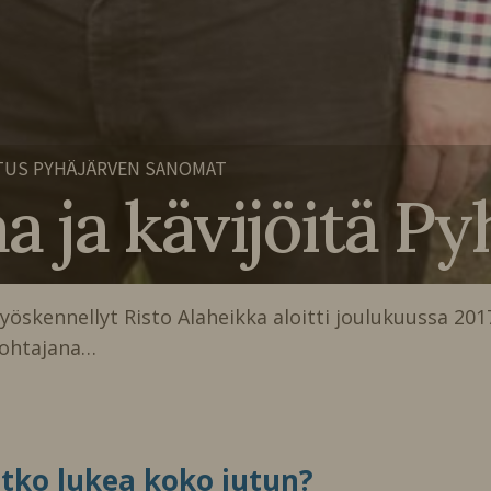
TUS PYHÄJÄRVEN SANOMAT
ja kävijöitä Pyh
yöskennellyt Risto Alaheikka aloitti joulukuussa 201
sjohtajana…
itko lukea koko jutun?