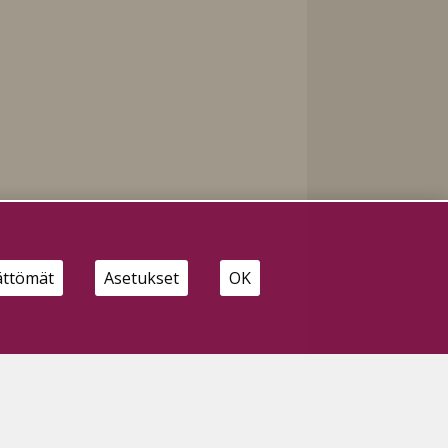
ättömät
Asetukset
OK