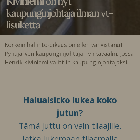
Kiviniemi on nyt
kaupunginjohtaja ilman vt-
lisuketta
Korkein hallinto-oikeus on eilen vahvistanut
Pyhäjärven kaupunginjohtajan virkavaalin, jossa
Henrik Kiviniemi valittiin kaupunginjohtajaksi…
Haluaisitko lukea koko
jutun?
Tämä juttu on vain tilaajille.
Jatka lukemaan tilaamalla