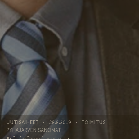
UUTISAIHEET
28.8.2019
TOIMITUS
•
•
PYHÄJÄRVEN SANOMAT