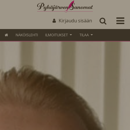
Kirjaudu sisään
NÄKÖISLEHTI
ILMOITUKSET
TILAA