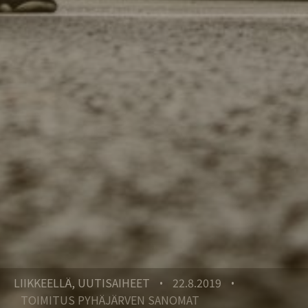
LIIKKEELLÄ, UUTISAIHEET
22.8.2019
•
•
TOIMITUS PYHÄJÄRVEN SANOMAT