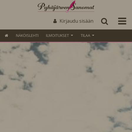
Kirjaudu sisään
NÄKÖISLEHTI
ILMOITUKSET
TILAA