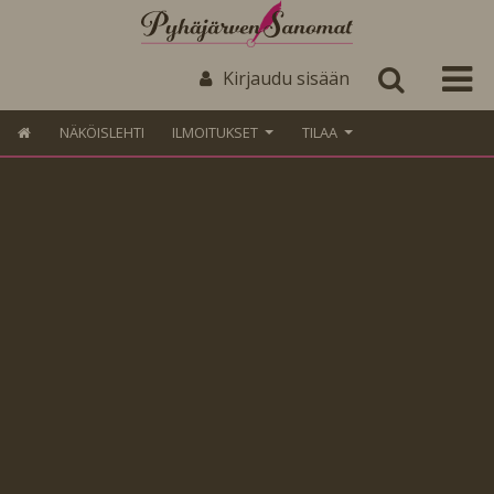
Kirjaudu sisään
NÄKÖISLEHTI
ILMOITUKSET
TILAA