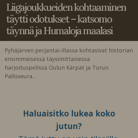
Liigajoukkueiden kohtaaminen
täytti odotukset – katsomo
täynnä ja Humaloja maalasi
Pyhäjärven perjantai-illassa kohtasivat historian
ensimmäisessä täysimittaisessa
harjoituspelissä Oulun Kärpät ja Turun
Palloseura…
Haluaisitko lukea koko
jutun?