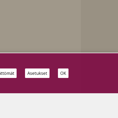
ättömät
Asetukset
OK