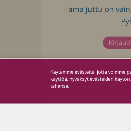
Tämä juttu on vain t
Py
Kirjau
Käytämme evästeitä, jotta voimme pa
käyttöä, hyväksyt evästeiden käytön
tahansa.