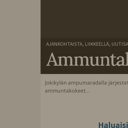
AJANKOHTAISTA, LIIKKEELLÄ, UUTIS
Ammuntakok
Jokikylän ampumaradalla järjest
ammuntakokeet…
Haluais