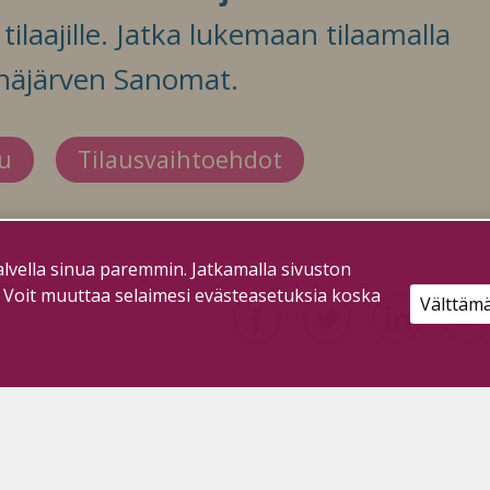
ilaajille. Jatka lukemaan tilaamalla
häjärven Sanomat.
du
Tilausvaihtoehdot
lvella sinua paremmin. Jatkamalla sivuston
. Voit muuttaa selaimesi evästeasetuksia koska
Välttäm