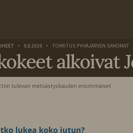
AIHEET
9.8.2019
TOIMITUS PYHÄJÄRVEN SANOMAT
•
•
eet alkoivat Jok
ettiin tulevan metsästyskauden ensimmäiset
itko lukea koko jutun?