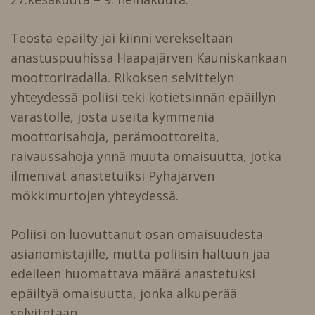
Teosta epäilty jäi kiinni verekseltään
anastuspuuhissa Haapajärven Kauniskankaan
moottoriradalla. Rikoksen selvittelyn
yhteydessä poliisi teki kotietsinnän epäillyn
varastolle, josta useita kymmeniä
moottorisahoja, perämoottoreita,
raivaussahoja ynnä muuta omaisuutta, jotka
ilmenivät anastetuiksi Pyhäjärven
mökkimurtojen yhteydessä.
Poliisi on luovuttanut osan omaisuudesta
asianomistajille, mutta poliisin haltuun jää
edelleen huomattava määrä anastetuksi
epäiltyä omaisuutta, jonka alkuperää
selvitetään.