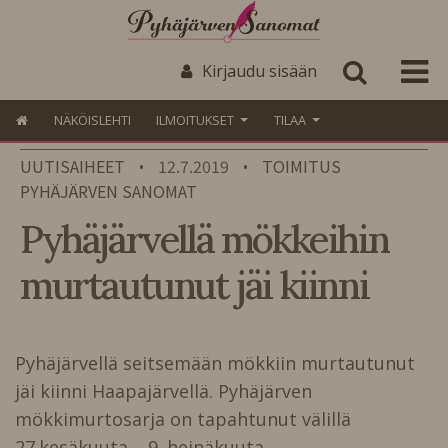
Kirjaudu sisään
NÄKÖISLEHTI
ILMOITUKSET
TILAA
UUTISAIHEET
12.7.2019
TOIMITUS
•
•
PYHÄJÄRVEN SANOMAT
Pyhäjärvellä mökkeihin
murtautunut jäi kiinni
Pyhäjärvellä seitsemään mökkiin murtautunut
jäi kiinni Haapajärvellä. Pyhäjärven
mökkimurtosarja on tapahtunut välillä
27.kesäkuuta – 9. heinäkuuta.