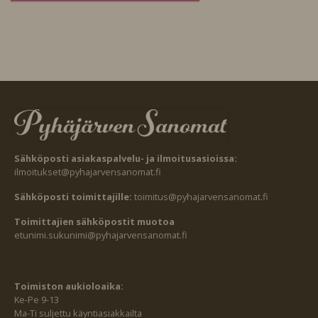
Sähköposti asiakaspalvelu- ja ilmoitusasioissa:
ilmoitukset@pyhajarvensanomat.fi
Sähköposti toimittajille:
toimitus@pyhajarvensanomat.fi
Toimittajien sähköpostit muotoa
etunimi.sukunimi@pyhajarvensanomat.fi
Toimiston aukioloaika:
Ke-Pe 9-13
Ma-Ti suljettu käyntiasiakkailta