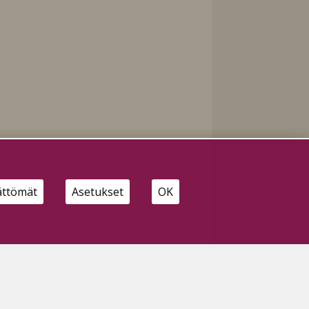
ättömät
Asetukset
OK