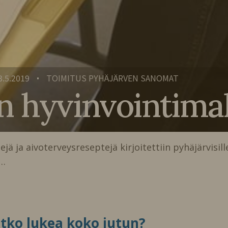
3.5.2019
TOIMITUS PYHÄJÄRVEN SANOMAT
•
en hyvinvointimal
ä ja aivoterveysreseptejä kirjoitettiin pyhäjärvisill
a…
itko lukea koko jutun?