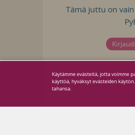
Tämä juttu on vain t
Py
Kirjau
Käytämme evästeitä, jotta voimme pa
käyttöä, hyväksyt evästeiden käytön
tahansa.