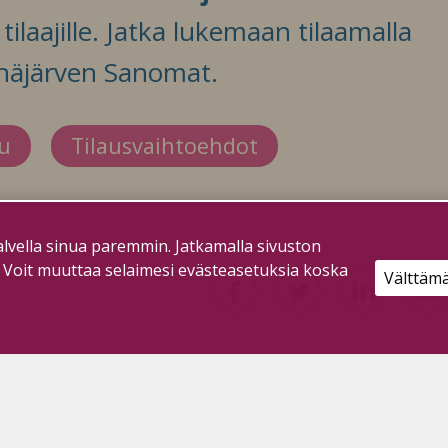
ilaajille. Jatka lukemaan tilaamalla
häjärven Sanomat.
du
Tilausvaihtoehdot
lvella sinua paremmin. Jatkamalla sivuston
. Voit muuttaa selaimesi evästeasetuksia koska
Välttäm