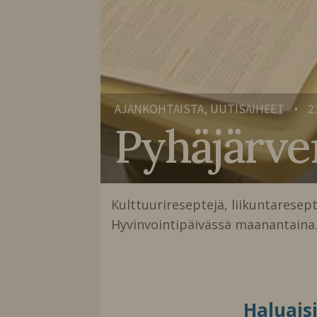
AJANKOHTAISTA, UUTISAIHEET
2
•
Pyhäjärv
Kulttuurireseptejä, liikuntareseptej
Hyvinvointipäivässä maanantain
Haluais