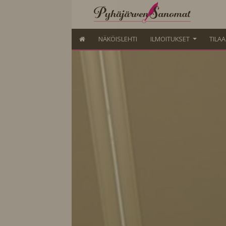
NÄKÖISLEHTI
ILMOITUKSET
TILA