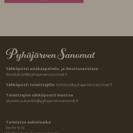
Sähköposti asiakaspalvelu- ja ilmoitusasioissa:
ilmoitukset@pyhajarvensanomat.fi
Sähköposti toimittajille:
toimitus@pyhajarvensanomat.fi
Toimittajien sähköpostit muotoa
etunimi.sukunimi@pyhajarvensanomat.fi
Toimiston aukioloaika:
Ke-Pe 9-13