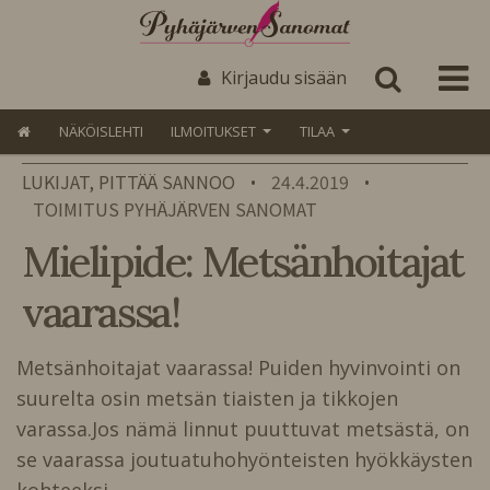
Kirjaudu sisään
NÄKÖISLEHTI
ILMOITUKSET
TILAA
LUKIJAT, PITTÄÄ SANNOO
24.4.2019
•
•
TOIMITUS PYHÄJÄRVEN SANOMAT
Mielipide: Metsänhoitajat
vaarassa!
Metsänhoitajat vaarassa! Puiden hyvinvointi on
suurelta osin metsän tiaisten ja tikkojen
varassa.Jos nämä linnut puuttuvat metsästä, on
se vaarassa joutuatuhohyönteisten hyökkäysten
kohteeksi…