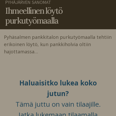
PYHÄJÄRVEN SANOMAT
Ihmeellinen löytö
purkutyömaalla
Pyhäsalmen pankkitalon purkutyömaalla tehtiin
erikoinen löytö, kun pankkiholvia oltiin
hajottamassa…
Haluaisitko lukea koko
jutun?
Tämä juttu on vain tilaajille.
Jatka lukemaan tilaamalla