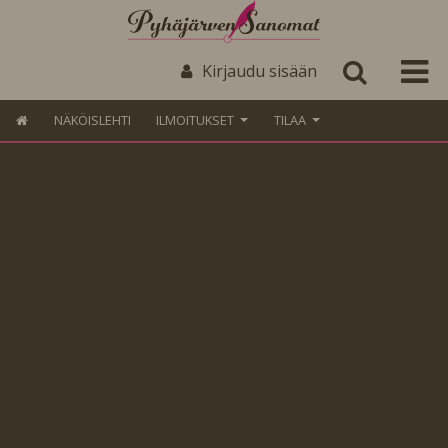
Kirjaudu sisään
NÄKÖISLEHTI
ILMOITUKSET
TILAA