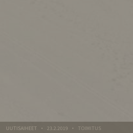
UUTISAIHEET
23.2.2019
TOIMITUS
•
•