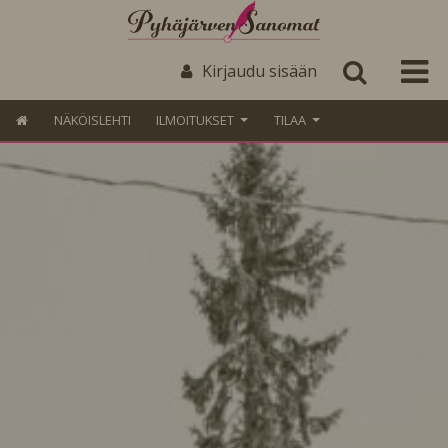
Kirjaudu sisään
NÄKÖISLEHTI
ILMOITUKSET
TILAA