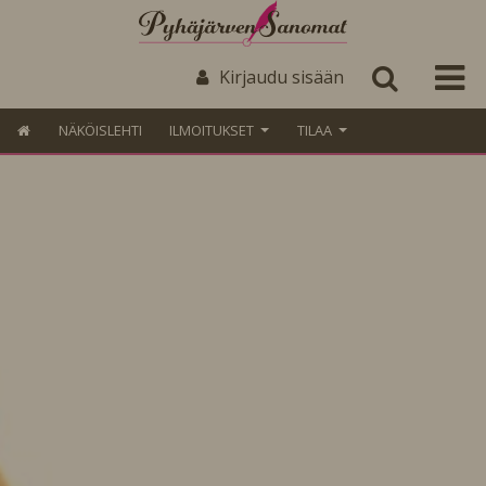
Kirjaudu sisään
NÄKÖISLEHTI
ILMOITUKSET
TILAA