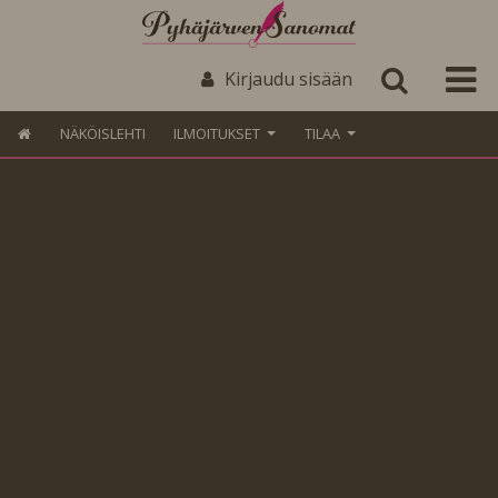
Kirjaudu sisään
NÄKÖISLEHTI
ILMOITUKSET
TILAA