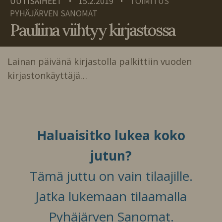
UUTISAIHEET
15.2.2019
TOIMITUS
•
•
PYHÄJÄRVEN SANOMAT
Pauliina viihtyy kirjastossa
Lainan päivänä kirjastolla palkittiin vuoden
kirjastonkäyttäjä…
Haluaisitko lukea koko
jutun?
Tämä juttu on vain tilaajille.
Jatka lukemaan tilaamalla
Pyhäjärven Sanomat.