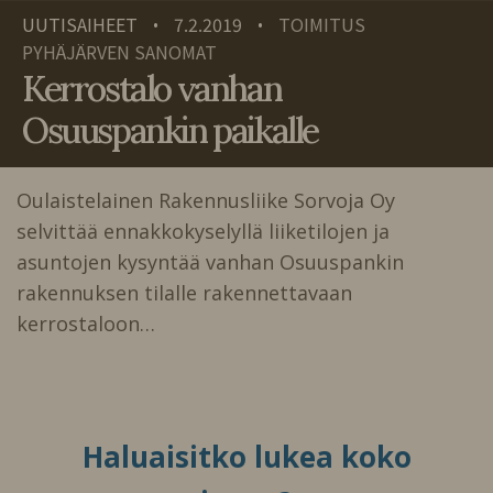
UUTISAIHEET
7.2.2019
TOIMITUS
•
•
PYHÄJÄRVEN SANOMAT
Kerrostalo vanhan
Osuuspankin paikalle
Oulaistelainen Rakennusliike Sorvoja Oy
selvittää ennakkokyselyllä liiketilojen ja
asuntojen kysyntää vanhan Osuuspankin
rakennuksen tilalle rakennettavaan
kerrostaloon…
Haluaisitko lukea koko