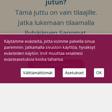
jutun?
Tämä juttu on vain tilaajille.
Jatka lukemaan tilaamalla
Pyhäjärven Sanomat.
Käytämme evästeitä, jotta voimme palvella sinua
paremmin. Jatkamalla sivuston käyttöä, hyväksyt
Kirjaudu
evästeiden käytön. Voit muuttaa selaimesi
evästeasetuksia koska tahansa.
Tilausvaihtoehdot
Välttämättömät
Asetukset
OK