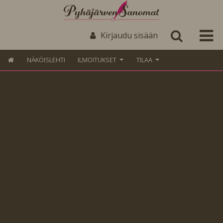
Kirjaudu sisään
NÄKÖISLEHTI
ILMOITUKSET
TILAA