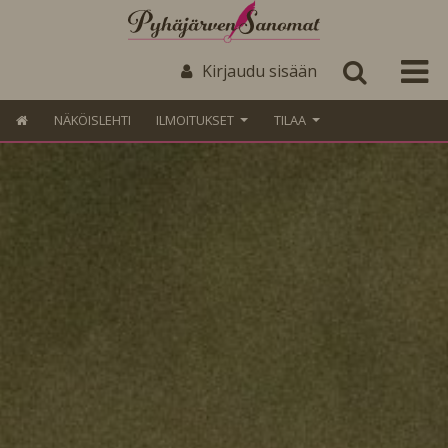
Kirjaudu sisään
NÄKÖISLEHTI
ILMOITUKSET
TILAA