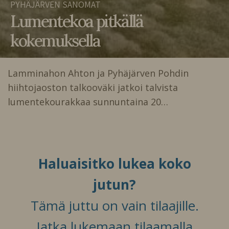
PYHÄJÄRVEN SANOMAT
Lumentekoa pitkällä
kokemuksella
Lamminahon Ahton ja Pyhäjärven Pohdin
hiihtojaoston talkooväki jatkoi talvista
lumentekourakkaa sunnuntaina 20…
Haluaisitko lukea koko
jutun?
Tämä juttu on vain tilaajille.
Jatka lukemaan tilaamalla