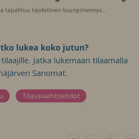
 tapahtuu täydellinen kuunpimennys…
itko lukea koko jutun?
ilaajille. Jatka lukemaan tilaamalla
häjärven Sanomat.
du
Tilausvaihtoehdot