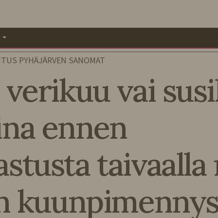
A
ITUS PYHÄJÄRVEN SANOMAT
verikuu vai sus
ina ennen
tusta taivaalla n
nen kuunpimenny