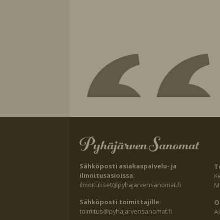
Sähköposti asiakaspalvelu- ja
T
ilmoitusasioissa:
K
ilmoitukset@pyhajarvensanomat.fi
Ma
Sähköposti toimittajille:
O
toimitus@pyhajarvensanomat.fi
A