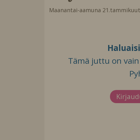
Maanantai-aamuna 21.tammikuuta
Haluais
Tämä juttu on vain t
Py
Kirjau