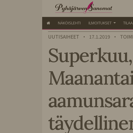
NÄKÖISLEHTI
ILMOITUKSET
TILA
UUTISAIHEET
17.1.2019
TOIM
•
•
Superkuu, 
Maananta
aamunsaras
täydelli