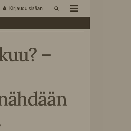
Kirjaudu sisään
ikuu? –
ähdään
s