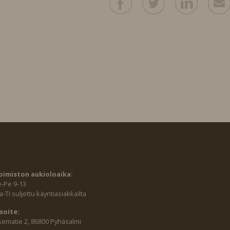
oimiston aukioloaika:
e-Pe 9-13
-Ti suljettu käyntiasiakkailta
soite:
sematie 2, 86800 Pyhäsalmi